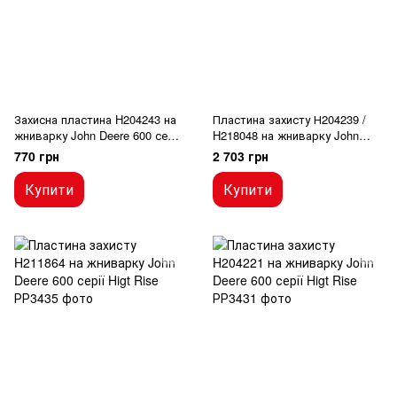
Захисна пластина H204243 на
Пластина захисту Н204239 /
жниварку John Deere 600 серiї
H218048 на жниварку John
Higt Rise
Deere 600 серії Higt Rise
770 грн
2 703 грн
Купити
Купити