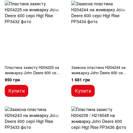
Пластина захисту H204225 на
Захисна пластина H204244 на
жниварку John Deere 600 серії
жниварку John Deere 600 серії
Higt Rise
Higt Rise
950 грн
1 681 грн
Купити
Купити