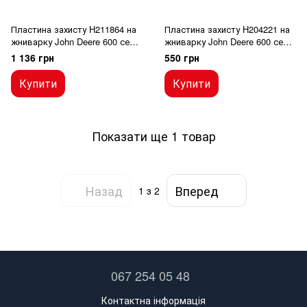
Пластина захисту H211864 на
Пластина захисту H204221 на
жниварку John Deere 600 серії
жниварку John Deere 600 серії
Higt Rise
Higt Rise
1 136 грн
550 грн
Купити
Купити
Показати ще 1 товар
Назад
Вперед
1
з 2
067 254 05 48
Контактна інформація