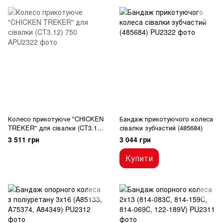
Колесо прикотуюче "CHICKEN
Бандаж прикотуючого колеса
TREKER" для сівалки (CT3.12)
сівалки зубчастий (485684)
750
3 511 грн
3 044 грн
Купити