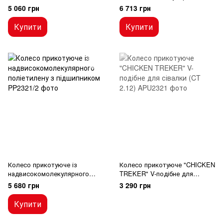
(AA88056)
поліетилену з втулкою
5 060 грн
6 713 грн
Купити
Купити
Колесо прикотуюче із
Колесо прикотуюче "CHICKEN
надвисокомолекулярного
TREKER" V-подібне для
поліетилену з підшипником
сівалки (CT 2.12)
5 680 грн
3 290 грн
Купити