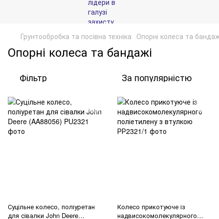
Грунтообробка та посівна техніка
Опорні колеса та бандаж
Опорні колеса та бандажі
Фільтр
За популярністю
Суцільне колесо, поліуретан
Колесо прикотуюче із
для сівалки John Deere
надвисокомолекулярного