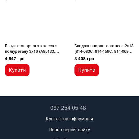
Бандаж опорного колеса з
Бандаж опорного колеса 2x13
поліуретану 3x16 (A85133,
(814-083С, 814-159С, 814-069С,
A75374, A84349)
122-189V)
4 647 грн
3 408 грн
Купити
Купити
067 254 05 48
Контактна інформація
Повна версія сайту