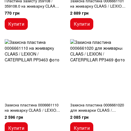
Пластина захисту 359108 /
Захисна пластина 0006661101
359108.0 на жниварку CLAAS
на жниварку CLAAS / LEXION
MAXFLEX, LEXION MAXFLEX,
/ CATERPILLAR
770 грн
2 889 грн
CATERPILLAR MAXFLEX
Купити
Купити
Захисна пластина 0006661110
Захисна пластина 0006661020
на жниварку CLAAS / LEXION
для жниварки CLAAS /
/ CATERPILLAR
LEXION / CATERPILLAR
2 596 грн
2 085 грн
Купити
Купити