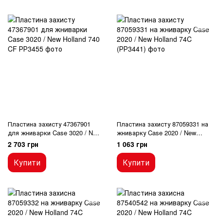
Пластина захисту 47367901
Пластина захисту 87059331 на
для жниварки Case 3020 / New
жниварку Case 2020 / New
Holland 740 CF
Holland 74C
2 703 грн
1 063 грн
Купити
Купити