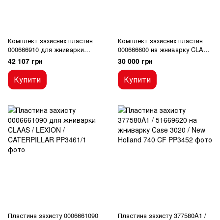
Комплект захисних пластин
Комплект захисних пластин
000666910 для жниварки
000666600 на жниварку CLAAS
CLAAS / LEXION /
/ LEXION / CATERPILLAR 20Ft
42 107 грн
30 000 грн
CATERPILLAR 30Ft (9.1м)
(6м)
Купити
Купити
Пластина захисту 0006661090
Пластина захисту 377580A1 /