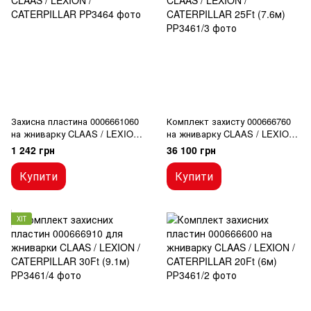
Захисна пластина 0006661060
Комплект захисту 000666760
на жниварку CLAAS / LEXION
на жниварку CLAAS / LEXION
/ CATERPILLAR
/ CATERPILLAR 25Ft (7.6м)
1 242 грн
36 100 грн
Купити
Купити
ХІТ