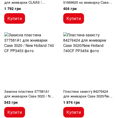
для жниварки CLAAS /
51669620 на жниварку Case
LEXION / CATERPILLAR
3020 / New Holland 740 CF
1 792 грн
404 грн
Купити
Купити
Захисна пластина 377581А1
Пластина захисту 84276424
для жниварки Case 3020 / New
для жниварки Case 3020/New
Holland 740 CF
Holland 740CF
543 грн
1 974 грн
Купити
Купити