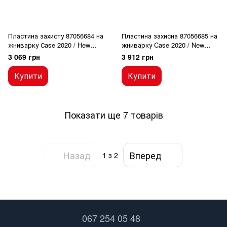
Пластина захисту 87056684 на
Пластина захисна 87056685 на
жниварку Сase 2020 / Hew
жниварку Case 2020 / New
Holland 74C
Holland 74C
3 069 грн
3 912 грн
Купити
Купити
Показати ще 7 товарів
Назад
Вперед
1
з 2
067 254 05 48