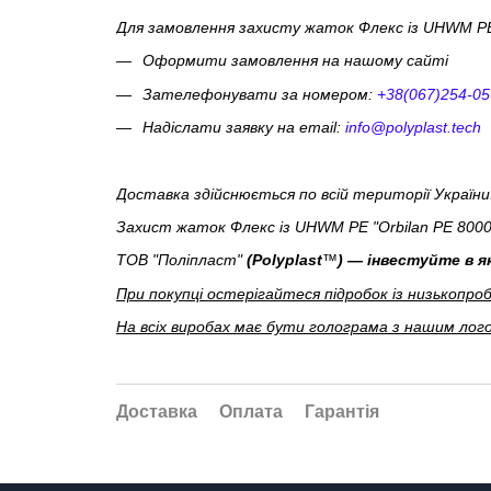
Для замовлення захисту жаток Флекс із UHWM PE 
Оформити замовлення на нашому сайті
Зателефонувати за номером:
+38(067)254-05
Надіслати заявку на email:
info@polyplast.tech
Доставка здійснюється по всій території України.
Захист жаток Флекс із UHWM PE "Orbilan PE 8000"
ТОВ "Поліпласт"
(Polyplast
™
) — інвестуйте в я
При покупці остерігайтеся підробок із низькопро
На всіх виробах має бути голограма з нашим ло
Доставка
Оплата
Гарантія