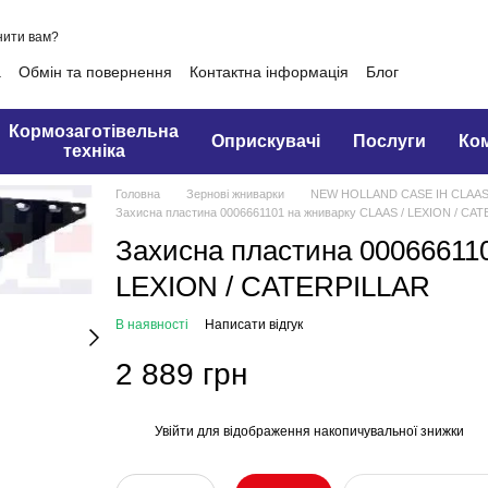
нити вам?
а
Обмін та повернення
Контактна інформація
Блог
Кормозаготівельна
Оприскувачі
Послуги
Ко
техніка
Головна
Зернові жниварки
NEW HOLLAND CASE IH CLAAS
Захисна пластина 0006661101 на жниварку CLAAS / LEXION / CA
Захисна пластина 00066611
LEXION / CATERPILLAR
В наявності
Написати відгук
2 889 грн
Увійти
для відображення накопичувальної знижки
%