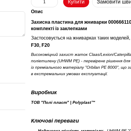
Купити
Замовити шв
Опис
Захисна пластина для жниварки 000666110
комплекті із заклепками
Застосовується на жниварках таких моделей,
F30, F20
Високоміцний захист жаток Claas/Lexion/Caterpil
поліетилену (UHWM PE) - перевірене рішення для 
із преміального матеріалу "Orbilan PE 8000", що 
в екстремальних умовах експлуатації.
Виробник
ТОВ "Полі пласт" | Polyplast™
Ключові переваги
Надвисока міцність матеріалу
- UHWM PE "O