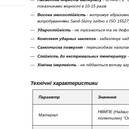
показниками міцності в 10-15 разів
Висока зносостійкість
- витримує абразивни
випробуваннями Sand-Slurry згідно з ISO 15527
Ударостійкість
- не тріскається та не дефо
Комплект ударних заклепок
- забезпечує на
Самоочисна поверхня
- перешкоджає налипа
Стійкість до екстремальних температур
Хімічна інертність
- не піддається впливу а
Технічні характеристики
Параметр
Значення
НВМПЕ (Надвис
Матеріал
поліетилен) "Or