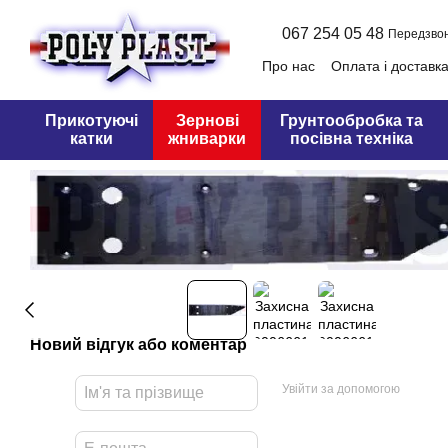
Перейти до основного контенту
067 254 05 48
Передзво
Про нас
Оплата і доставк
Оферта
Прикотуючі
Зернові
Грунтообробка та
катки
жниварки
посівна техніка
Новий відгук або коментар
Увійти за допомогою