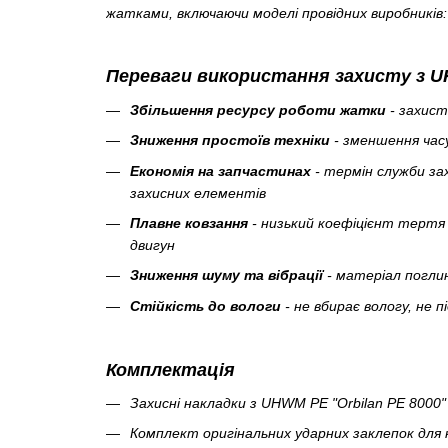
жатками, включаючи моделі провідних виробників: 
Переваги використання захисту з UH
Збільшення ресурсу роботи жатки
- захист
Зниження простоїв техніки
- зменшення час
Економія на запчастинах
- термін служби за
захисних елементів
Плавне ковзання
- низький коефіцієнт тертя
двигун
Зниження шуму та вібрації
- матеріал поглин
Стійкість до вологи
- не вбирає вологу, не 
Комплектація
Захисні накладки з UHWM PE "Orbilan PE 8000
Комплект оригінальних ударних заклепок для 