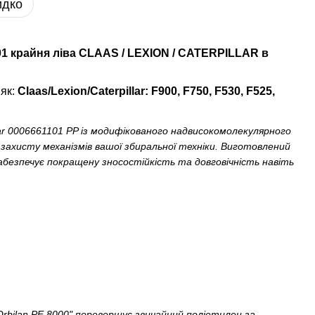
идко
1 крайня ліва CLAAS / LEXION / CATERPILLAR в
 як:
Claas/Lexion/Caterpillar: F900, F750, F530, F525,
lar 0006661101 PP із модифікованого надвисокомолекулярного
захисту механізмів вашої збиральної техніки. Виготовлений
забезпечує покращену зносостійкість та довговічність навіть
rbilan PE 8000" перевершує звичайний поліетилен за