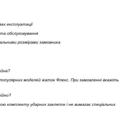
вах експлуатації
 та обслуговування
уальними розмірами замовника
айна?
х популярних моделей жаток Флекс. При замовленні вкажіть
ійно?
гою комплекту ударних заклепок і не вимагає спеціальних