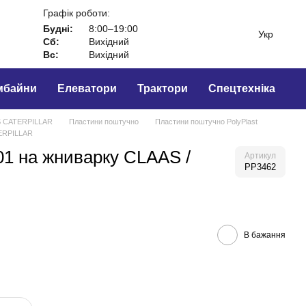
Графік роботи:
Будні:
8:00–19:00
Укр
Сб:
Вихідний
Вс:
Вихідний
мбайни
Елеватори
Трактори
Спецтехніка
 CATERPILLAR
Пластини поштучно
Пластини поштучно PolyPlast
TERPILLAR
01 на жниварку CLAAS /
Артикул
PP3462
В бажання