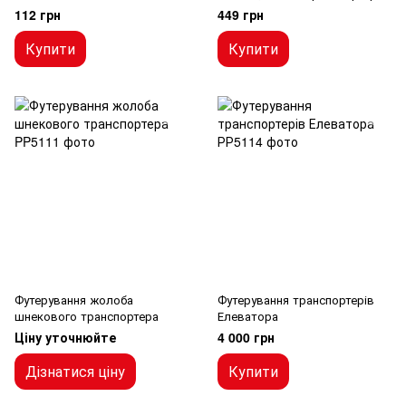
(надвисокомолекулярний
112 грн
449 грн
поліетилен)
Купити
Купити
Футерування жолоба
Футерування транспортерів
шнекового транспортера
Елеватора
Ціну уточнюйте
4 000 грн
Дізнатися ціну
Купити