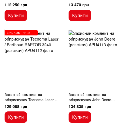
(розсікач)
112 250 грн
13 470 грн
Купити
Купити
25% КОМПЕНСАЦІЯ
Захисний комлект на
Захисний комлект на
обприскувач Tecnoma Laser /
обприскувач John Deere
Berthoud RAPTOR 3240
(розсікач)
129 088 грн
134 835 грн
(розсікач)
Купити
Купити