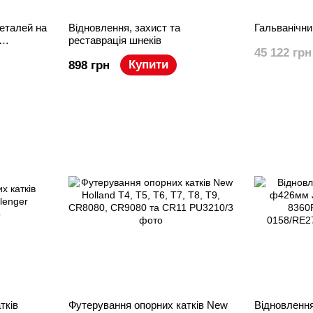
еталей на
Відновлення, захист та
Гальванічн
реставрація шнеків
45 122 грн
Купити
898 грн
тків
Футерування опорних катків New
Відновлення