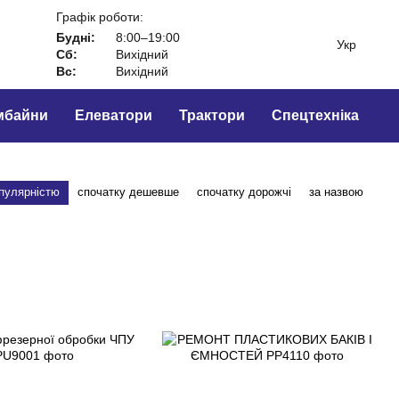
Графік роботи:
Будні:
8:00–19:00
Укр
Сб:
Вихідний
Вс:
Вихідний
мбайни
Елеватори
Трактори
Спецтехніка
опулярністю
спочатку дешевше
спочатку дорожчі
за назвою