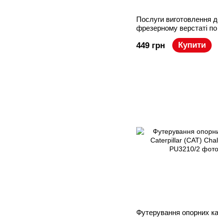
Послуги виготовлення д
фрезерному верстаті по
кресленням
Купити
449 грн
Футерування опорних ка