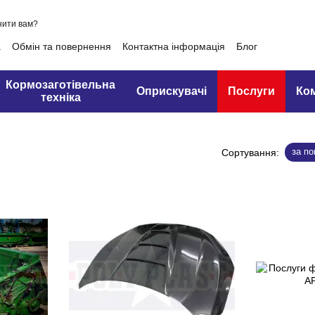
нити вам?
а
Обмін та повернення
Контактна інформація
Блог
Кормозаготівельна
Оприскувачі
Послуги
Ко
техніка
за п
Сортування: