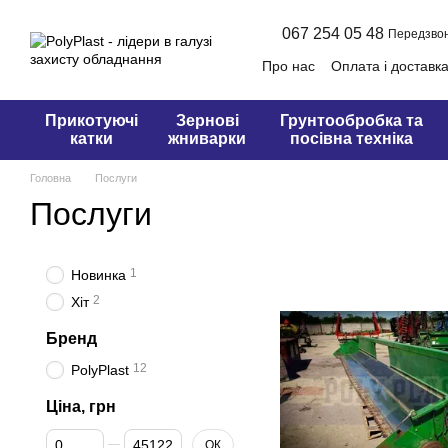
Перейти до основного контенту
067 254 05 48
Передзво
Про нас
Оплата і доставк
Оферта
Прикотуючі
Зернові
Грунтообробка та
катки
жниварки
посівна техніка
Головна
Послуги
Послуги
1
Новинка
2
Хіт
Бренд
12
PolyPlast
Ціна, грн
Від Ціна, грн
До Ціна, грн
ОК