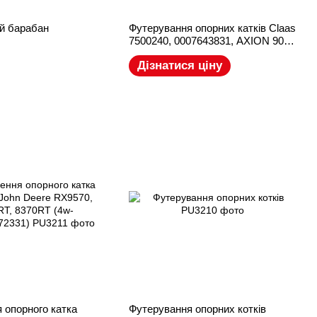
ий барабан
Футерування опорних катків Claas
7500240, 0007643831, AXION 900
TERRA TRAC, Claas Lexion
Дізнатися ціну
 опорного катка
Футерування опорних котків