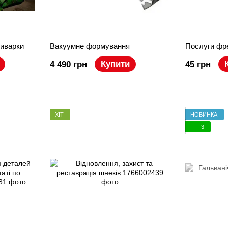
иварки
Вакуумне формування
Послуги фр
Купити
4 490 грн
45 грн
ХІТ
НОВИНКА
3