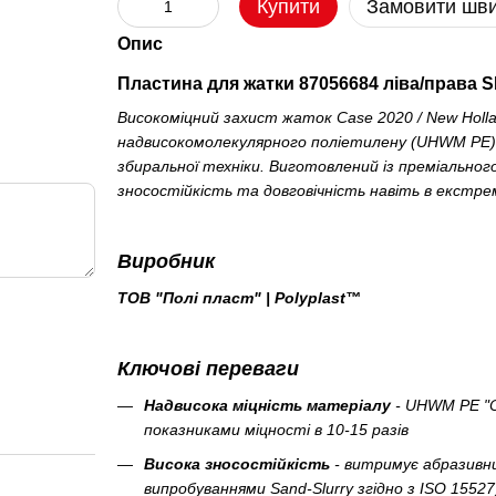
Купити
Замовити шв
Опис
Пластина для жатки 87056684 ліва/права SD
Високоміцний захист жаток Case 2020 / New Holl
надвисокомолекулярного поліетилену (UHWM PE) -
збиральної техніки. Виготовлений із преміальног
зносостійкість та довговічність навіть в екстре
Виробник
ТОВ "Полі пласт" | Polyplast™
Ключові переваги
Надвисока міцність матеріалу
- UHWM PE "O
показниками міцності в 10-15 разів
Висока зносостійкість
- витримує абразивни
випробуваннями Sand-Slurry згідно з ISO 15527