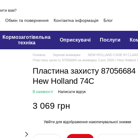
нити вам?
а
Обмін та повернення
Контактна інформація
Блог
Кормозаготівельна
Оприскувачі
Послуги
Ко
техніка
Головна
Зернові жниварки
NEW HOLLAND CASE IH CLAAS
Пластина захисту 87056684 на жниварку Сase 2020 / Hew Holland 
Пластина захисту 87056684 
Hew Holland 74C
В наявності
Написати відгук
3 069 грн
Увійти
для відображення накопичувальної знижки
%