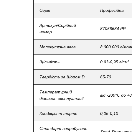
Серія
Професійна
Артикул/Серійний
87056684 PP
номер
Молекулярна вага
8 000 000 г/мол
Щільність
0,93-0,95 г/см³
Твердість за Шором D
65-70
Температурний
від -200°C до +
діапазон експлуатації
Коефіцієнт тертя
0,05-0,10
Стандарт випробувань
Sand-Slurry тес