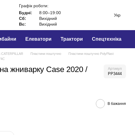
Графік роботи:
Будні:
8:00–19:00
Укр
Сб:
Вихідний
Вс:
Вихідний
мбайни
Елеватори
Трактори
Спецтехніка
 CATERPILLAR
Пластини поштучно
Пластини поштучно PolyPlast
74C
на жниварку Сase 2020 /
Артикул
РР3444
В бажання