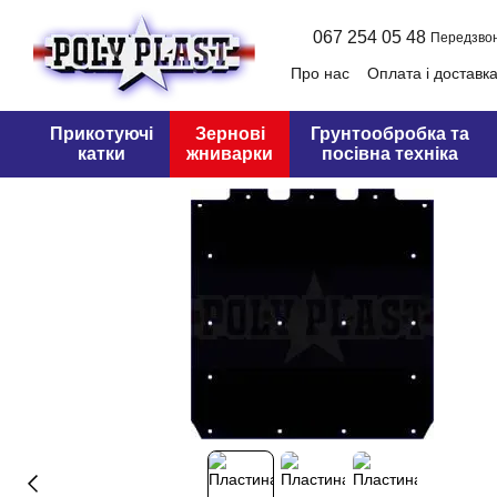
Перейти до основного контенту
067 254 05 48
Передзво
Про нас
Оплата і доставк
Оферта
Прикотуючі
Зернові
Грунтообробка та
катки
жниварки
посівна техніка