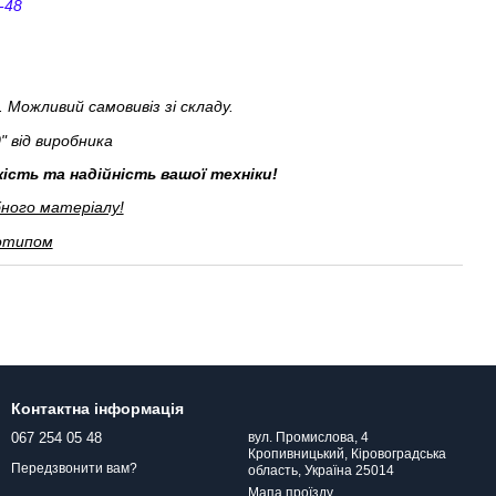
-48
 Можливий самовивіз зі складу.
 від виробника
кість та надійність вашої техніки!
бного матеріалу!
готипом
Контактна інформація
067 254 05 48
вул. Промислова, 4
Кропивницький, Кіровоградська
Передзвонити вам?
область, Україна 25014
Мапа проїзду