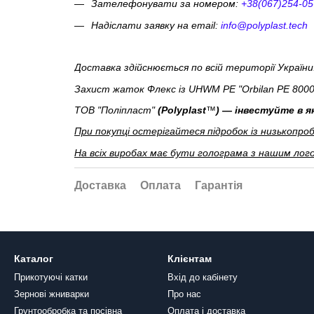
Зателефонувати за номером:
+38(067)254-05
Надіслати заявку на email:
info@polyplast.tech
Доставка здійснюється по всій території України.
Захист жаток Флекс із UHWM PE "Orbilan PE 8000"
ТОВ "Поліпласт"
(Polyplast
™
) — інвестуйте в я
При покупці остерігайтеся підробок із низькопро
На всіх виробах має бути голограма з нашим ло
Доставка
Оплата
Гарантія
Каталог
Клієнтам
Прикотуючі катки
Вхід до кабінету
Зернові жниварки
Про нас
Грунтообробка та посівна
Оплата і доставка