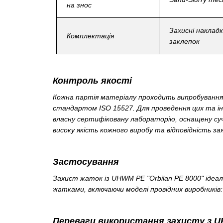
на знос
Захисні наклад
Комплектація
заклепок
Контроль якості
Кожна партія матеріалу проходить випробування 
стандартом ISO 15527. Для проведення цих та ін
власну сертифіковану лабораторію, оснащену су
високу якість кожного виробу та відповідність 
Застосування
Захист жаток із UHWM PE "Orbilan PE 8000" ідеаль
жатками, включаючи моделі провідних виробників: 
Переваги використання захисту з UH