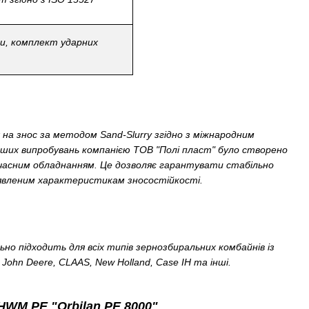
ки, комплект ударних
на знос за методом Sand-Slurry згідно з міжнародним
ших випробувань компанією ТОВ "Полі пласт" було створено
часним обладнанням. Це дозволяє гарантувати стабільно
заявленим характеристикам зносостійкості.
но підходить для всіх типів зернозбиральних комбайнів із
John Deere, CLAAS, New Holland, Case IH та інші.
WM PE "Orbilan PE 8000"