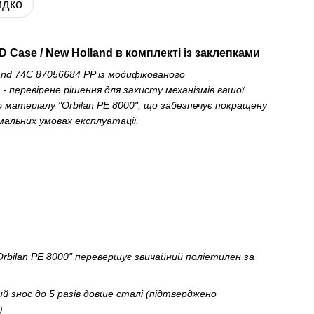
идко
 Case / New Holland в комплекті із заклепками
and 74C 87056684 PP із модифікованого
 перевірене рішення для захисту механізмів вашої
о матеріалу "Orbilan PE 8000", що забезпечує покращену
мальних умовах експлуатації.
rbilan PE 8000" перевершує звичайний поліетилен за
й знос до 5 разів довше сталі (підтверджено
)