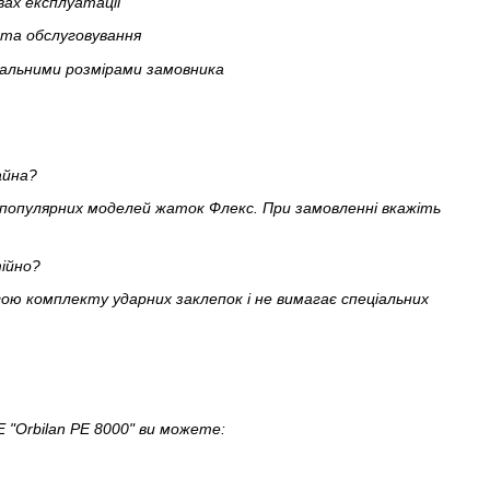
вах експлуатації
 та обслуговування
уальними розмірами замовника
айна?
х популярних моделей жаток Флекс. При замовленні вкажіть
ійно?
гою комплекту ударних заклепок і не вимагає спеціальних
"Orbilan PE 8000" ви можете: