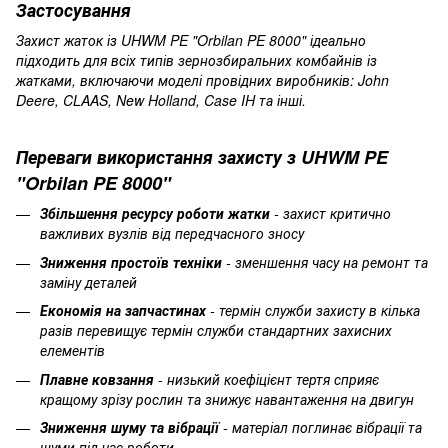
Застосування
Захист жаток із UHWM PE "Orbilan PE 8000" ідеально
підходить для всіх типів зернозбиральних комбайнів із
жатками, включаючи моделі провідних виробників: John
Deere, CLAAS, New Holland, Case IH та інші.
Переваги використання захисту з UHWM PE
"Orbilan PE 8000"
Збільшення ресурсу роботи жатки
- захист критично
важливих вузлів від передчасного зносу
Зниження простоїв техніки
- зменшення часу на ремонт та
заміну деталей
Економія на запчастинах
- термін служби захисту в кілька
разів перевищує термін служби стандартних захисних
елементів
Плавне ковзання
- низький коефіцієнт тертя сприяє
кращому зрізу рослин та знижує навантаження на двигун
Зниження шуму та вібрації
- матеріал поглинає вібрації та
шуми під час роботи