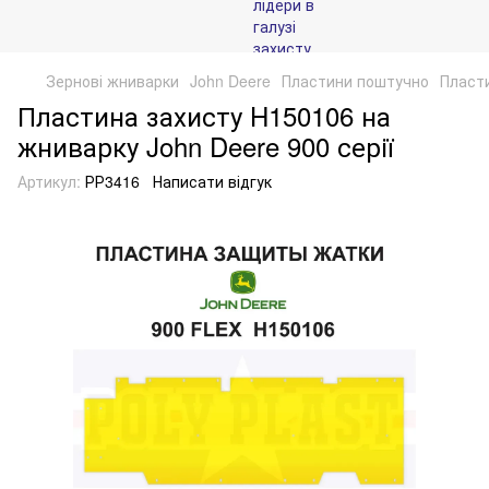
Зернові жниварки
John Deere
Пластини поштучно
Пласти
Пластина захисту H150106 на
жниварку John Deere 900 серії
Артикул:
РР3416
Написати відгук