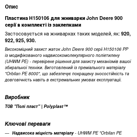
Опис
Пластина H150106 для жниварки John Deere 900
серії в комплекті із заклепками
Застосовується на жниварках таких моделей, як:
920,
922, 925, 930.
Високоміцний захист жаток John Deere 900 серії H150106 PP
із модифікованого надвисокомолекулярного поліетилену
(UHWM PE) - перевірене рішення для захисту механізмів вашої
збиральної техніки. Виготовлений із преміального матеріалу
"Orbilan PE 8000", що забезпечує покращену зносостійкість та
довговічність навіть в екстремальних умовах експлуатації.
Виробник
ТОВ "Полі пласт" | Polyplast™
Ключові переваги
Надвисока міцність матеріалу
- UHWM PE "Orbilan PE