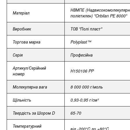
НВМПЕ (Надвисокомолекуляр
Матеріал
поліетилен) "Orbilan PE 8000"
Виробник
ТОВ "Полі пласт"
Торгова марка
Polyplast™
Серія
Професійна
Артикул/Серійний
H150106 PP
номер
Молекулярна вага
8 000 000 г/моль
Щільність
0,93-0,95 г/см³
Твердість за Шором D
65-70
Температурний
від -200°C до +80°C