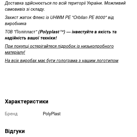
Доставка здійснюється по всій території України. Можливий
самовивіз зі складу.
Захист жаток Флекс із UHWM PE "Orbilan PE 8000" від
виробника
ТОВ "Поліпласт"
(Polyplast
™
) — інвестуйте в якість та
надійність вашої техніки!
При покупці остерігайтеся підробок із низькопробного
матеріалу!
На всіх виробах має бути голограма з нашим логотипом
Характеристики
Бренд
PolyPlast
Відгуки