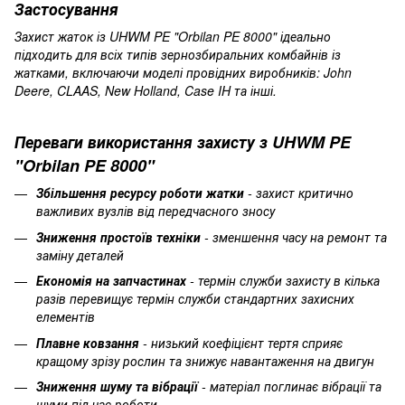
Застосування
Захист жаток із UHWM PE "Orbilan PE 8000" ідеально
підходить для всіх типів зернозбиральних комбайнів із
жатками, включаючи моделі провідних виробників: John
Deere, CLAAS, New Holland, Case IH та інші.
Переваги використання захисту з UHWM PE
"Orbilan PE 8000"
Збільшення ресурсу роботи жатки
- захист критично
важливих вузлів від передчасного зносу
Зниження простоїв техніки
- зменшення часу на ремонт та
заміну деталей
Економія на запчастинах
- термін служби захисту в кілька
разів перевищує термін служби стандартних захисних
елементів
Плавне ковзання
- низький коефіцієнт тертя сприяє
кращому зрізу рослин та знижує навантаження на двигун
Зниження шуму та вібрації
- матеріал поглинає вібрації та
шуми під час роботи