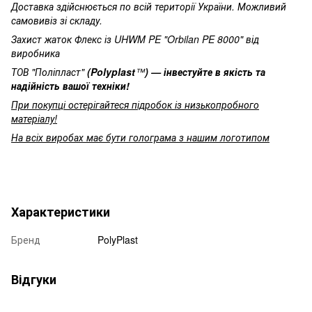
Доставка здійснюється по всій території України. Можливий
самовивіз зі складу.
Захист жаток Флекс із UHWM PE "Orbilan PE 8000" від
виробника
ТОВ "Поліпласт"
(Polyplast
™
) — інвестуйте в якість та
надійність вашої техніки!
При покупці остерігайтеся підробок із низькопробного
матеріалу!
На всіх виробах має бути голограма з нашим логотипом
Характеристики
Бренд
PolyPlast
Відгуки