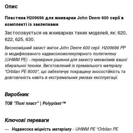
Опис
Пластина H209696 для жниварки John Deere 600 серії в
комплекті із заклепками
Застосовується на жниварках таких моделей, як: 620,
622, 625, 630.
Високоміцний захист жаток John Deere 600 серії H209696 PP
із модифікованого надвисокомолекулярного поліетилену
(UHWM PE) - перевірене рішення для захисту механізмів вашої
збиральної техніки. Виготовлений із преміального матеріалу
"Orbilan PE 8000", що забезпечує покращену зносостійкість та
довговічність навіть в екстремальних умовах експлуатації.
Виробник
ТОВ "Полі пласт" | Polyplast™
Ключові переваги
Надвисока міцність матеріалу
- UHWM PE "Orbilan PE