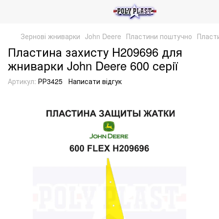
Зернові жниварки
John Deere
Пластини поштучно
Пласти
Пластина захисту H209696 для
жниварки John Deere 600 серії
Артикул:
РР3425
Написати відгук