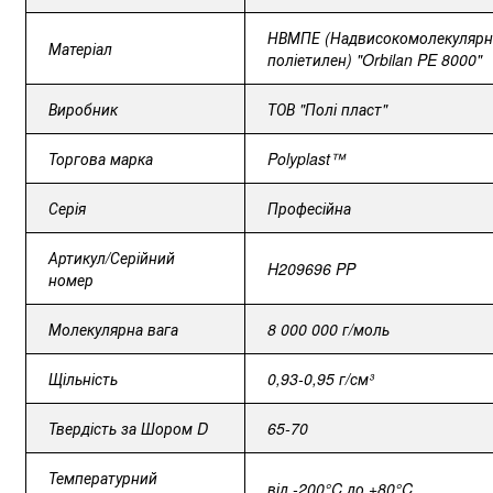
НВМПЕ (Надвисокомолекуляр
Матеріал
поліетилен) "Orbilan PE 8000"
Виробник
ТОВ "Полі пласт"
Торгова марка
Polyplast™
Серія
Професійна
Артикул/Серійний
H209696 PP
номер
Молекулярна вага
8 000 000 г/моль
Щільність
0,93-0,95 г/см³
Твердість за Шором D
65-70
Температурний
від -200°C до +80°C