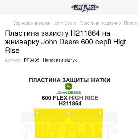
Зернові жниварки
John Deere
Пластини поштучно
Пласти
Пластина захисту H211864 на
жниварку John Deere 600 серії Higt
Rise
Артикул:
РР3435
Написати відгук