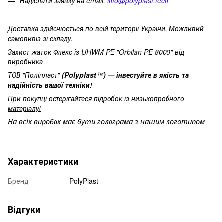
Надіслати заявку на email:
info@polyplast.tech
Доставка здійснюється по всій території України. Можливий
самовивіз зі складу.
Захист жаток Флекс із UHWM PE "Orbilan PE 8000" від
виробника
ТОВ "Поліпласт"
(Polyplast
™
) — інвестуйте в якість та
надійність вашої техніки!
При покупці остерігайтеся підробок із низькопробного
матеріалу!
На всіх виробах має бути голограма з нашим логотипом
Характеристики
Бренд
PolyPlast
Відгуки