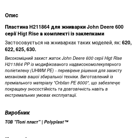
Опис
Пластина H211864 для жниварки John Deere 600
серії Higt Rise в комплекті із заклепками
Застосовується на жниварках таких моделей, як:
620,
622, 625, 630.
Високоміцний захист жаток John Deere 600 серії Higt Rise
H211864 PP із модифікованого надвисокомолекулярного
поліетилену (UHWM PE) - перевірене рішення для захисту
механізмів вашої збиральної техніки. Виготовлений із
преміального матеріалу "Orbilan PE 8000", що забезпечує
покращену зносостійкість та довговічність навіть в
екстремальних умовах експлуатації.
Виробник
ТОВ "Полі пласт" | Polyplast™