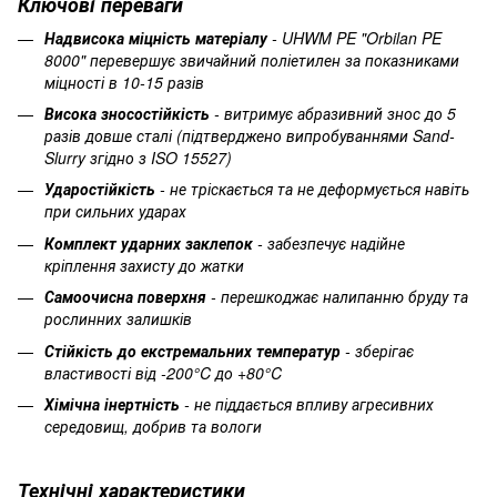
Ключові переваги
Надвисока міцність матеріалу
- UHWM PE "Orbilan PE
8000" перевершує звичайний поліетилен за показниками
міцності в 10-15 разів
Висока зносостійкість
- витримує абразивний знос до 5
разів довше сталі (підтверджено випробуваннями Sand-
Slurry згідно з ISO 15527)
Ударостійкість
- не тріскається та не деформується навіть
при сильних ударах
Комплект ударних заклепок
- забезпечує надійне
кріплення захисту до жатки
Самоочисна поверхня
- перешкоджає налипанню бруду та
рослинних залишків
Стійкість до екстремальних температур
- зберігає
властивості від -200°C до +80°C
Хімічна інертність
- не піддається впливу агресивних
середовищ, добрив та вологи
Технічні характеристики