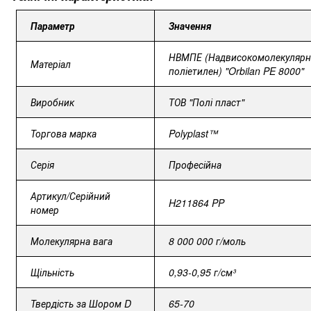
Параметр
Значення
НВМПЕ (Надвисокомолекуляр
Матеріал
поліетилен) "Orbilan PE 8000"
Виробник
ТОВ "Полі пласт"
Торгова марка
Polyplast™
Серія
Професійна
Артикул/Серійний
H211864
PP
номер
Молекулярна вага
8 000 000 г/моль
Щільність
0,93-0,95 г/см³
Твердість за Шором D
65-70