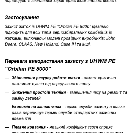
відповідність заявленим характеристикам зносостійкості.
Застосування
Захист жаток із UHWM PE "Orbilan PE 8000" ідеально
підходить для всіх типів зернозбиральних комбайнів із
жатками, включаючи моделі провідних виробників: John
Deere, CLAAS, New Holland, Case IH та інші.
Переваги використання захисту з UHWM PE
"Orbilan PE 8000"
Збільшення ресурсу роботи жатки
- захист критично
важливих вузлів від передчасного зносу
Зниження простоїв техніки
- зменшення часу на ремонт та
заміну деталей
Економія на запчастинах
- термін служби захисту в кілька
разів перевищує термін служби стандартних захисних
елементів
Плавне ковзання
- низький коефіцієнт тертя сприяє
кращому зрізу рослин та знижує навантаження на двигун