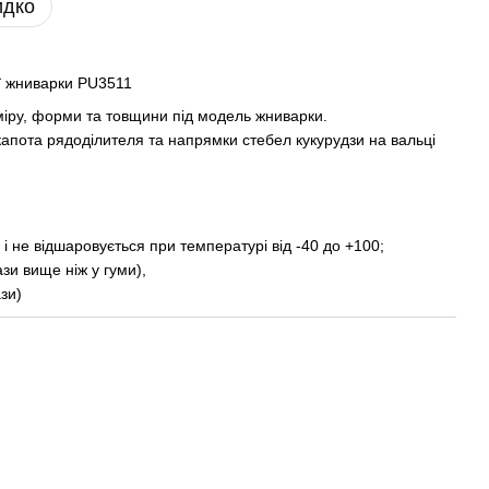
идко
ї жниварки PU3511
міру, форми та товщини під модель жниварки.
апота рядоділителя та напрямки стебел кукурудзи на вальці
 і не відшаровується при температурі від -40 до +100;
ази вище ніж у гуми),
ази)