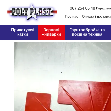
Перейти до основного контенту
067 254 05 48
Передзво
Про нас
Оплата і доставк
Оферта
Прикотуючі
Зернові
Грунтообробка та
катки
жниварки
посівна техніка