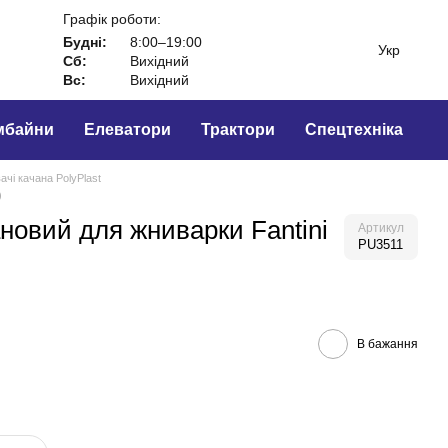
Графік роботи:
Будні:
8:00–19:00
Укр
Сб:
Вихідний
Вс:
Вихідний
мбайни
Елеватори
Трактори
Спецтехніка
чі качана PolyPlast
)
новий для жниварки Fantini
Артикул
PU3511
В бажання