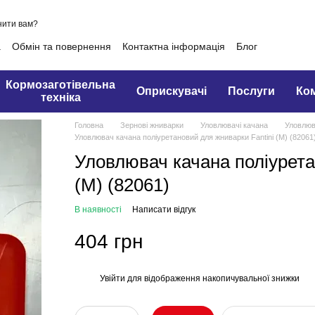
нити вам?
а
Обмін та повернення
Контактна інформація
Блог
Кормозаготівельна
Оприскувачі
Послуги
Ко
техніка
Головна
Зернові жниварки
Уловлювачі качана
Уловлюва
Уловлювач качана поліуретановий для жниварки Fantini (М) (82061
Уловлювач качана поліурета
(М) (82061)
В наявності
Написати відгук
404 грн
Увійти
для відображення накопичувальної знижки
%