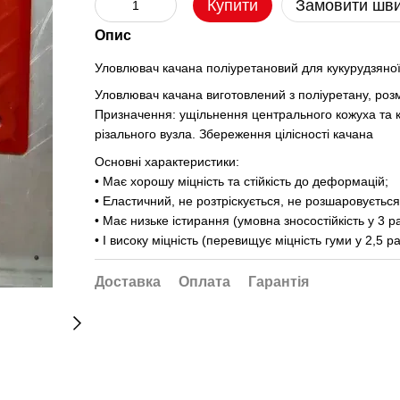
Купити
Замовити шв
Опис
Уловлювач качана поліуретановий для кукурудзяно
Уловлювач качана виготовлений з поліуретану, роз
Призначення: ущільнення центрального кожуха та к
різального вузла. Збереження цілісності качана
Основні характеристики:
• Має хорошу міцність та стійкість до деформацій;
• Еластичний, не розтріскується, не розшаровується
• Має низьке істирання (умовна зносостійкість у 3 р
• І високу міцність (перевищує міцність гуми у 2,5 р
Доставка
Оплата
Гарантія