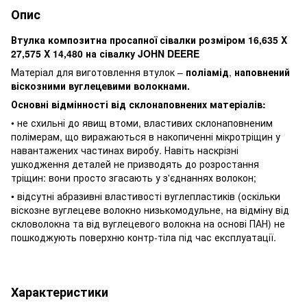
Опис
Втулка композитна просапної сівалки розміром 16,635 X
27,575 X 14,480 на сівалку JOHN DEERE
Матеріал для виготовлення втулок –
поліамід
,
наповнений
віскозними вуглецевими волокнами.
Основні відмінності від склонаповнених матеріалів:
• не схильні до явищ втоми, властивих склонаповненим
полімерам, що виражаються в накопиченні мікротріщин у
навантажених частинах виробу. Навіть наскрізні
ушкодження деталей не призводять до розростання
тріщин: вони просто згасають у з'єднаннях волокон;
• відсутні абразивні властивості вуглепластиків (оскільки
віскозне вуглецеве волокно низькомодульне, на відміну від
скловолокна та від вуглецевого волокна на основі ПАН) не
пошкоджують поверхню контр-тіла під час експлуатації.
Характеристики