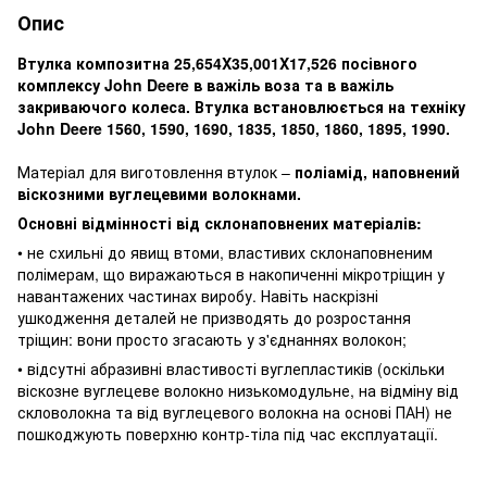
Опис
Втулка композитна 25,654X35,001X17,526 посівного
комплексу John Deere в важіль воза та в важіль
закриваючого колеса. Втулка встановлюється на техніку
John Deere 1560, 1590, 1690, 1835, 1850, 1860, 1895, 1990.
Матеріал для виготовлення втулок –
поліамід, наповнений
віскозними вуглецевими волокнами.
Основні відмінності від склонаповнених матеріалів:
• не схильні до явищ втоми, властивих склонаповненим
полімерам, що виражаються в накопиченні мікротріщин у
навантажених частинах виробу. Навіть наскрізні
ушкодження деталей не призводять до розростання
тріщин: вони просто згасають у з'єднаннях волокон;
• відсутні абразивні властивості вуглепластиків (оскільки
віскозне вуглецеве волокно низькомодульне, на відміну від
скловолокна та від вуглецевого волокна на основі ПАН) не
пошкоджують поверхню контр-тіла під час експлуатації.