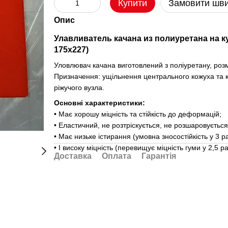
Купити
Замовити шв
Опис
Улавливатель качана из полиуретана на к
175x227)
Уловлювач качана виготовлений з поліуретану, роз
Призначення: ущільнення центрального кожуха та к
ріжучого вузла.
Основні характеристики:
• Має хорошу міцність та стійкість до деформацій;
• Еластичний, не розтріскується, не розшаровується
• Має низьке істирання (умовна зносостійкість у 3 р
• І високу міцність (перевищує міцність гуми у 2,5 р
Доставка
Оплата
Гарантія