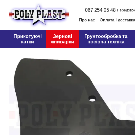
Перейти до основного контенту
067 254 05 48
Передзво
Про нас
Оплата і доставк
Оферта
Прикотуючі
Зернові
Грунтообробка та
катки
жниварки
посівна техніка