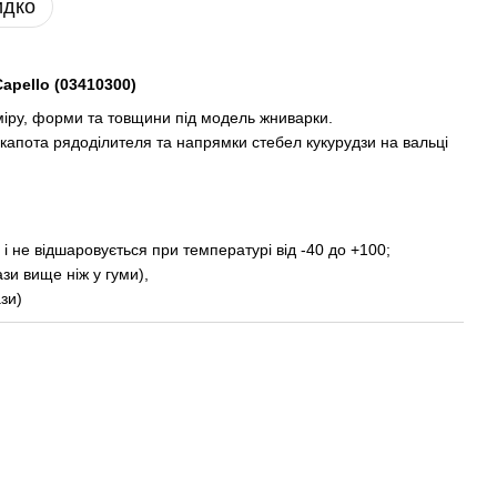
идко
apello (03410300)
міру, форми та товщини під модель жниварки.
капота рядоділителя та напрямки стебел кукурудзи на вальці
 і не відшаровується при температурі від -40 до +100;
ази вище ніж у гуми),
ази)