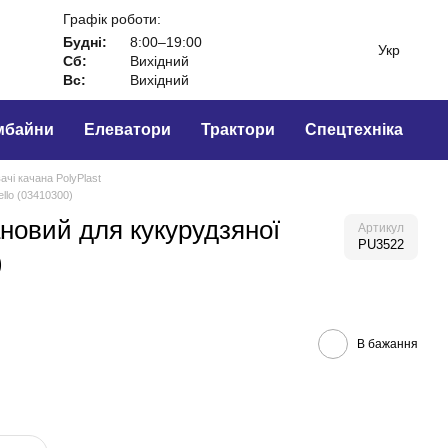
Графік роботи:
Будні:
8:00–19:00
Укр
Сб:
Вихідний
Вс:
Вихідний
мбайни
Елеватори
Трактори
Спецтехніка
чі качана PolyPlast
llo (03410300)
новий для кукурудзяної
Артикул
PU3522
)
В бажання