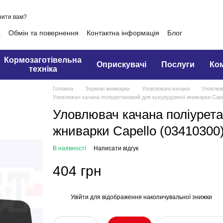
нити вам?
а
Обмін та повернення
Контактна інформація
Блог
Кормозаготівельна
Оприскувачі
Послуги
Ко
техніка
Головна
Зернові жниварки
Уловлювачі качана
Уловлюва
Уловлювач качана поліуретановий для кукурудзяної жниварки Cape
Уловлювач качана поліурета
жниварки Capello (03410300
В наявності
Написати відгук
404 грн
Увійти
для відображення накопичувальної знижки
%