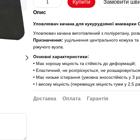
Купити
Замовити шв
Опис
Уловлювач качана для кукурудзяної жниварки C
Уловлювач качана виготовлений з поліуретану, роз
Призначення:
ущільнення центрального кожуха та 
ріжучого вузла.
Основні характеристики:
• Має хорошу міцність та стійкість до деформацій;
• Еластичний, не розтріскується, не розшаровується
• Має низьке істирання (умовна зносостійкість у 3 р
• І високу міцність (перевищує міцність гуми у 2,5 р
Доставка
Оплата
Гарантія