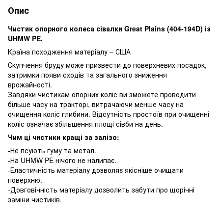
Опис
Чистик опорного колеса сівалки Great Plains (404-194D) із
UHMW PE.
Країна походження матеріалу – США
Скупчення бруду може призвести до поверхневих посадок,
затримки появи сходів та загального зниження
врожайності.
Завдяки чистикам опорних коліс ви зможете проводити
більше часу на тракторі, витрачаючи менше часу на
очищення коліс глибини. Відсутність простоїв при очищенні
коліс означає збільшення площі сівби на день.
Чим ці чистики кращі за залізо:
-Не псують гуму та метал.
-На UHMW PE нічого не налипає.
-Еластичність матеріалу дозволяє якісніше очищати
поверхню.
-Довговічність матеріалу дозволить забути про щорічні
заміни чистиків.