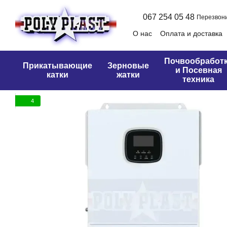
Перейти к основному контенту
067 254 05 48
Перезвони
О нас
Оплата и доставка
Оферта
Почвообработ
Прикатывающие
Зерновые
и Посевная
катки
жатки
техника
4