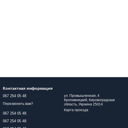
Контактная информация
067 254 05 48
ул. Промышленная, 4
Кропивницкий, Кировоградская
Перезвонить вам?
область, Украина 25014
Карта проезда
067 254 05 48
067 254 05 48