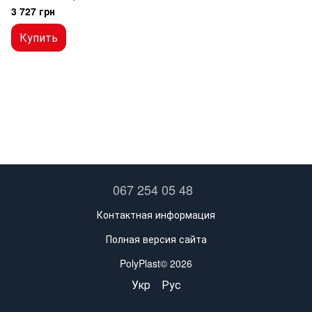
удобрений Kinze (GA2327)
3 727 грн
Купить
067 254 05 48
Контактная информация
Полная версия сайта
PolyPlast© 2026
Укр
Рус