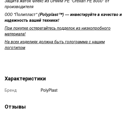
Защита жаток Флекс из UHWM PE "Orbilan PE 8000"
от
производителя
ООО "Полипласт"
(Polyplast™
) — инвестируйте в качество и
надежность вашей техники!
При покупке остерегайтесь подделок из низкопробного
материала!
На всех изделиях должна быть голограмма с нашим
логотипом
Характеристики
Бренд
PolyPlast
Отзывы