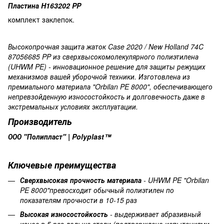
Пластина H163202 PP
комплект заклепок.
Высокопрочная защита жаток Case 2020 / New Holland 74C
87056685 PP
из сверхвысокомолекулярного полиэтилена
(UHWM PE
) -
инновационное
решение
для
защиты
режущих
механизмов
вашей
уборочной техники. Изготовлена из
премиального материала "Orbilan PE 8000",
обеспечивающего
непревзойденную износостойкость и долговечность даже в
экстремальных условиях эксплуатации.
Производитель
ООО "Полипласт" | Polyplast™
Ключевые
преимущества
Сверхвысокая прочность материала
- UHWM PE "Orbilan
PE 8000"превосходит обычный полиэтилен по
показателям прочности в 10-15 раз
Высокая износостойкость
- выдерживает абразивный