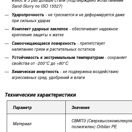
износ в 5 раз дольше стали (подтверждено испытаниями
Sand-Slurry по ISO 15527)
Ударопрочность
- не трескается и не деформируется даже
при сильных ударах
Комплект ударных заклепок
- обеспечивает надежное
крепление защиты к жатке
Самоочищающаяся поверхность
- препятствует
налипанию грязи и растительных остатков
Устойчивость к экстремальным температурам
- сохраняет
свойства от -200°C до +80°C
Химическая инертность
- не подвержена воздействию
агрессивных сред, удобрений и влаги
Технические
характеристики
Параметр
Значение
СВМПЭ (Сверхвысокомолекул
Материал
полиэтилен) Orbilan PE