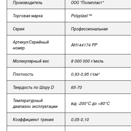
Производитель
ООО "Полипласт"
Торговая
марка
Polyplast™
Серия
Профессиональная
Артикул/Серийный
AH144174 PP
номер
Молекулярный вес
8 000 000 г/моль
Плотность
0,93-0,95 г/см³
Твердость
по
Шору
D
65-70
Температурный
від -200°C до +80°C
диапазон эксплуатации
Коэффициент
трения
0,05-0,10