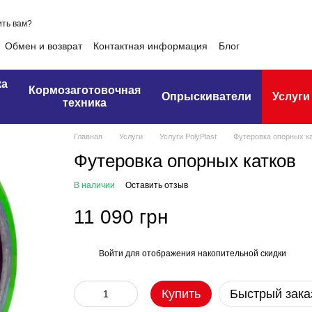
ть вам?
Обмен и возврат
Контактная информация
Блог
ка
Кормозаготовочная
Опрыскиватели
Услуги
техника
Главная
Услуги
Услуги PolyPlast
Футеровка опорных к
Футеровка опорных катков
В наличии
Оставить отзыв
11 090 грн
Войти
для отображения накопительной скидки
%
Купить
Быстрый зака