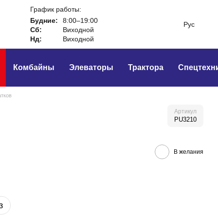
График работы:
Будние:
8:00–19:00
Рус
Сб:
Виходной
Нд:
Виходной
Комбайны
Элеваторы
Трактора
Спецтехн
атков
Артикул
PU3210
В желания
з