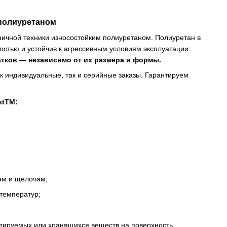
 полиуретаном
ничной техники износостойким полиуретаном. Полиуретан в
остью и устойчив к агрессивным условиям эксплуатации.
тков — независимо от их размера и формы.
к индивидуальные, так и серийные заказы. Гарантируем
stТМ:
рам и щелочам;
 температур;
тируемых или хранящихся веществ на поверхность