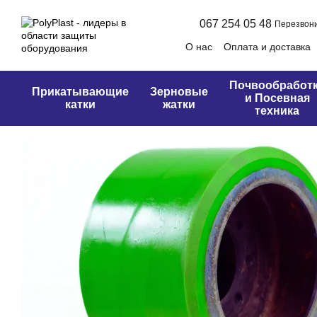
Перейти к основному контенту
067 254 05 48
Перезвони
О нас
Оплата и доставка
Оферта
Почвообработ
Прикатывающие
Зерновые
и Посевная
катки
жатки
техника