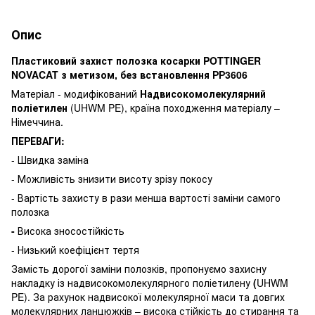
Опис
Пластиковий захист полозка косарки POTTINGER
NOVACAT з метизом, без встановлення РР3606
Матеріал - модифікований
Надвисокомолекулярний
поліетилен
(UHWM PE), країна походження матеріалу –
Німеччина.
ПЕРЕВАГИ:
- Швидка заміна
- Можливість знизити висоту зрізу покосу
- Вартість захисту в рази менша вартості заміни самого
полозка
-
Висока зносостійкість
- Низький коефіцієнт тертя
Замість дорогої заміни полозків, пропонуємо захисну
накладку із надвисокомолекулярного поліетилену
(
UHWM
PE). За рахунок надвисокої молекулярної маси та довгих
молекулярних ланцюжків – висока стійкість до стирання та